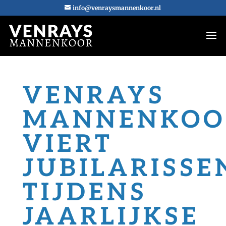
info@venraysmannenkoor.nl
VENRAYS
MANNENKOO
VIERT
JUBILARISSE
TIJDENS
JAARLIJKSE