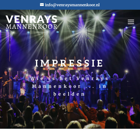
info@venraysmannenkoor.nl
IMPRESSIE
Wie is het Venrays
Mannenkoor ... in
beelden