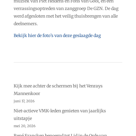
muziek van Piet Heldens en Fons van Gool, en een
verrassingsoptreden van zanggroep De GZN. De dag
werd afgesloten met het veilig thuisbrengen van alle
deelnemers.
Bekijk hier de foto’s van deze geslaagde dag
Kijk mee achter de schermen bij het Venrays
Mannenkoor
juni 17, 2026
Niet-actieve VMK-leden genieten van jaarlijks
uitstapje
mei 20, 2026
René Francken benoemd tot Lid in de Orde van