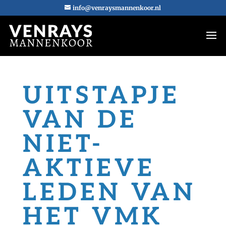
info@venraysmannenkoor.nl
UITSTAPJE
VAN DE
NIET-
AKTIEVE
LEDEN VAN
HET VMK